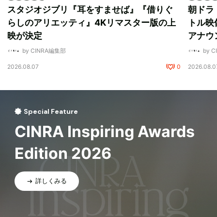
スタジオジブリ『耳をすませば』『借りぐ
朝ドラ
らしのアリエッティ』4Kリマスター版の上
トル映
映が決定
アナウ
by CINRA編集部
by 
2026.08.07
0
2026.08.0
Special Feature
CINRA Inspiring Awards
Edition 2026
詳しくみる