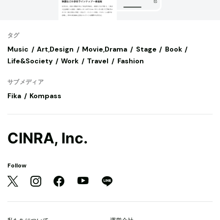
タグ
Music
Art,Design
Movie,Drama
Stage
Book
Life&Society
Work
Travel
Fashion
サブメディア
Fika
Kompass
CINRA, Inc.
Follow