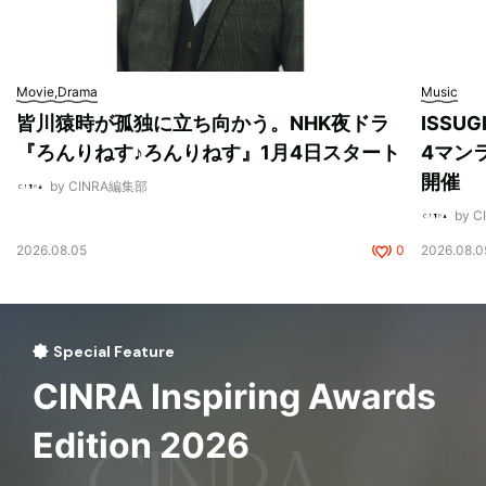
Movie,Drama
Music
皆川猿時が孤独に立ち向かう。NHK夜ドラ
ISSU
『ろんりねす♪ろんりねす』1月4日スタート
4マンラ
開催
by CINRA編集部
by 
2026.08.05
0
2026.08.0
Special Feature
CINRA Inspiring Awards
Edition 2026