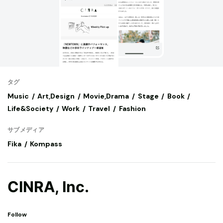
タグ
Music
Art,Design
Movie,Drama
Stage
Book
Life&Society
Work
Travel
Fashion
サブメディア
Fika
Kompass
CINRA, Inc.
Follow