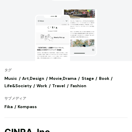
タグ
Music
Art,Design
Movie,Drama
Stage
Book
Life&Society
Work
Travel
Fashion
サブメディア
Fika
Kompass
CINRA, Inc.