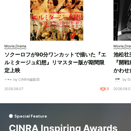
Movie,Drama
Movie,Dr
ソクーロフが90分ワンカットで描いた『エ
池松壮
ルミタージュ幻想』リマスター版が期間限
『開戦
定上映
かわせ
by CINRA編集部
by I
2026.08.07
0
2026.08.0
Special Feature
CINRA Inspiring Awards