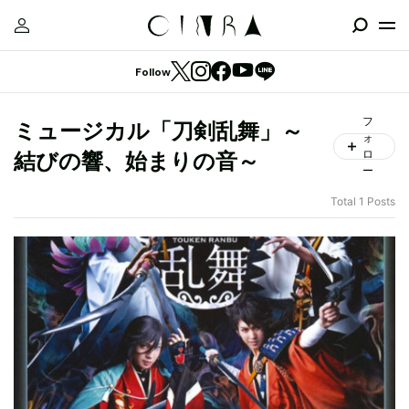
Follow
フ
ミュージカル「刀剣乱舞」～
ォ
ロ
結びの響、始まりの音～
ー
Total 1 Posts