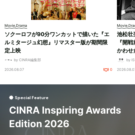
Movie,Drama
Movie,Dr
ソクーロフが90分ワンカットで描いた『エ
池松壮
ルミタージュ幻想』リマスター版が期間限
『開戦
定上映
かわせ
by CINRA編集部
by I
2026.08.07
0
2026.08.0
Special Feature
CINRA Inspiring Awards
Edition 2026