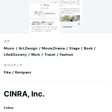
タグ
Music
Art,Design
Movie,Drama
Stage
Book
Life&Society
Work
Travel
Fashion
サブメディア
Fika
Kompass
CINRA, Inc.
Follow