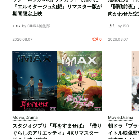
『エルミタージュ幻想』リマスター版が
『開戦前夜』
期間限定上映
向かわせた空
by CINRA編集部
by ISO
2026.08.07
0
2026.08.07
Movie,Drama
Movie,Drama
スタジオジブリ『耳をすませば』『借り
朝ドラ『ブラ
ぐらしのアリエッティ』4Kリマスター
イトル映像監