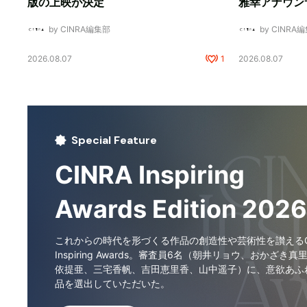
版の上映が決定
雅幸アナウン
by CINRA編集部
by CINRA
2026.08.07
1
2026.08.07
Special Feature
CINRA Inspiring
Awards Edition 2026
これからの時代を形づくる作品の創造性や芸術性を讃えるCI
Inspiring Awards。審査員6名（朝井リョウ、おかざき真
依提亜、三宅香帆、吉田恵里香、山中遥子）に、意欲あふ
品を選出していただいた。