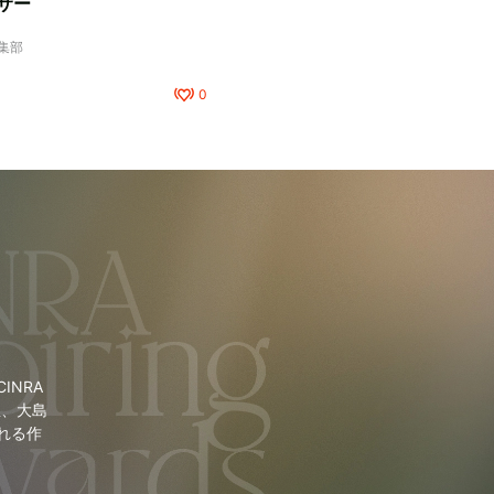
サー
編集部
0
NRA
里、大島
れる作