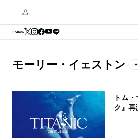
Follow
モーリー・イェストン
トム・
ク』再