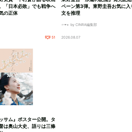
。「日本必敗」でも戦争へ
ペーン第3弾。東野圭吾お気に入
気の正体
文を推理
by CINRA編集部
51
2026.08.07
ッサム』ポスター公開。タ
督は奥山大史、語りは三條