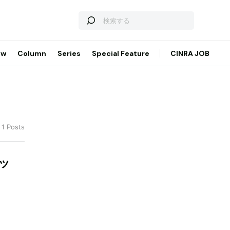
ew
Column
Series
Special Feature
CINRA JOB
 1 Posts
ッ