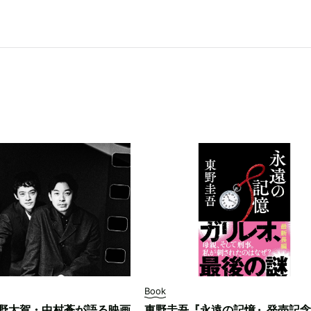
Book
野太賀・中村蒼が語る映画
東野圭吾『永遠の記憶』発売記念