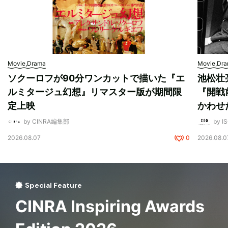
Movie,Drama
Movie,Dr
ソクーロフが90分ワンカットで描いた『エ
池松壮
ルミタージュ幻想』リマスター版が期間限
『開戦
定上映
かわせ
by CINRA編集部
by I
2026.08.07
0
2026.08.0
Special Feature
CINRA Inspiring Awards