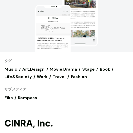
タグ
Music
Art,Design
Movie,Drama
Stage
Book
Life&Society
Work
Travel
Fashion
サブメディア
Fika
Kompass
CINRA, Inc.