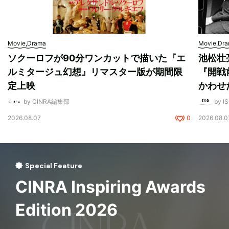
Movie,Drama
Movie,Dr
ソクーロフが90分ワンカットで描いた『エ
池松壮
ルミタージュ幻想』リマスター版が期間限
『開戦
定上映
かわせ
by CINRA編集部
by I
2026.08.07
0
2026.08.0
Special Feature
CINRA Inspiring Awards
Edition 2026