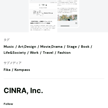
タグ
Music
Art,Design
Movie,Drama
Stage
Book
Life&Society
Work
Travel
Fashion
サブメディア
Fika
Kompass
CINRA, Inc.
Follow