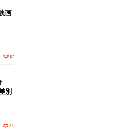
映画
87
オ
差別
34