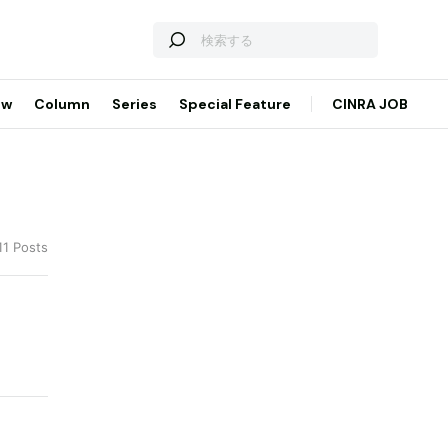
ew
Column
Series
Special Feature
CINRA JOB
11 Posts