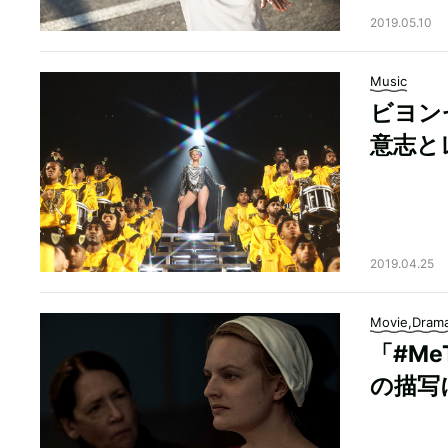
2019.05.10
Music
ビヨン
意志と
2019.04.25
Movie,Dram
「#M
の描写