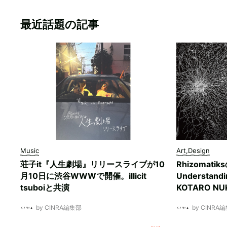
最近話題の記事
Music
Art,Design
荘子it『人生劇場』リリースライブが10
Rhizomati
月10日に渋谷WWWで開催。illicit
Understan
tsuboiと共演
KOTARO 
by CINRA編集部
by CINRA