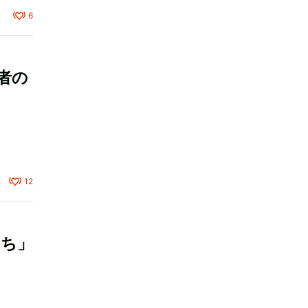
6
者の
12
たち」