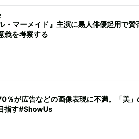
a
ル・マーメイド』主演に黒人俳優起用で賛
意義を考察する
70％が広告などの画像表現に不満。「美」
指す#ShowUs