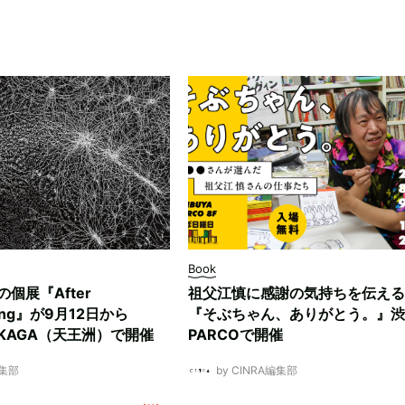
Book
ksの個展『After
祖父江慎に感謝の気持ちを伝える
ding』が9月12日から
『そぶちゃん、ありがとう。』渋
NUKAGA（天王洲）で開催
PARCOで開催
編集部
by CINRA編集部