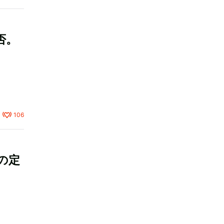
否。
106
の定