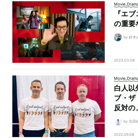
Movie,Dram
『エブ
の重要
by 鈴
2023.03.08
Movie,Dram
白人以
ブ・ザ
反対の
by 生田
2022.09.08