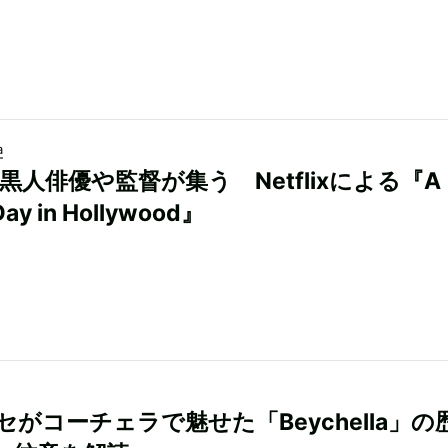
a
黒人俳優や監督が集う Netflixによる『A
Day in Hollywood』
セがコーチェラで魅せた「Beychella」の