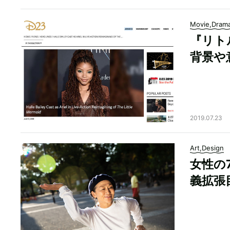
Movie,Dram
『リト
背景や
2019.07.23
Art,Design
女性の
義拡張目