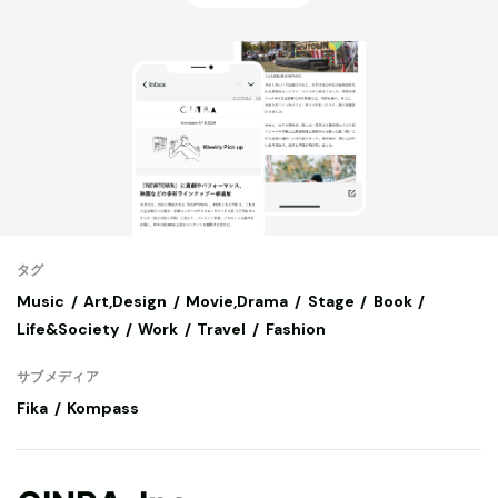
タグ
Music
Art,Design
Movie,Drama
Stage
Book
Life&Society
Work
Travel
Fashion
サブメディア
Fika
Kompass