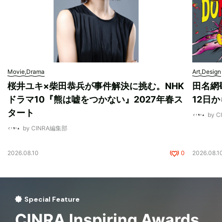
Movie,Drama
Art,Design
桜井ユキ×柴田恭兵が事件解決に挑む。NHK
田名網敬
ドラマ10『熊は嘘をつかない』2027年春ス
12日
タート
by 
by CINRA編集部
2026.08.10
0
2026.08.1
Special Feature
CINRA Inspiring Awards