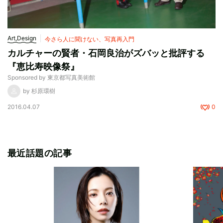
Art,Design
今さら人に聞けない、写真再入門
カルチャーの賢者・石岡良治がズバッと批評する
『恵比寿映像祭』
Sponsored by 東京都写真美術館
by 杉原環樹
2016.04.07
0
最近話題の記事