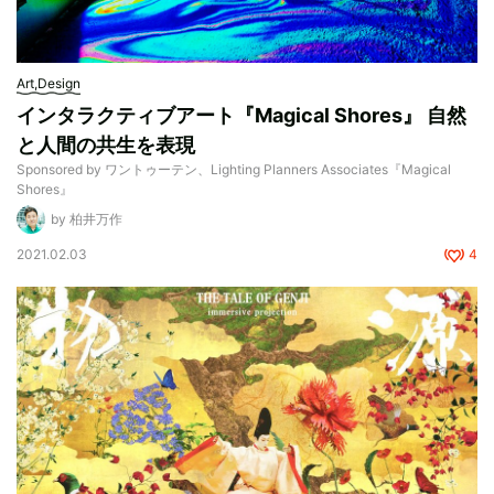
Art,Design
インタラクティブアート『Magical Shores』 自然
と人間の共生を表現
Sponsored by ワントゥーテン、Lighting Planners Associates『Magical
Shores』
by 柏井万作
2021.02.03
4