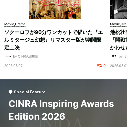
Movie,Drama
Movie,Dr
ソクーロフが90分ワンカットで描いた『エ
池松壮
ルミタージュ幻想』リマスター版が期間限
『開戦
定上映
かわせ
by CINRA編集部
by I
2026.08.07
0
2026.08.0
Special Feature
CINRA Inspiring Awards
Edition 2026