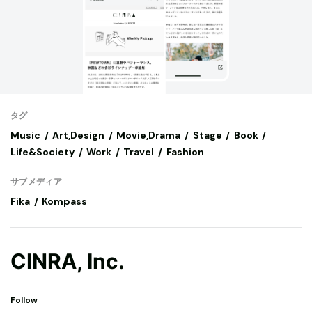
タグ
Music
Art,Design
Movie,Drama
Stage
Book
Life&Society
Work
Travel
Fashion
サブメディア
Fika
Kompass
CINRA, Inc.
Follow