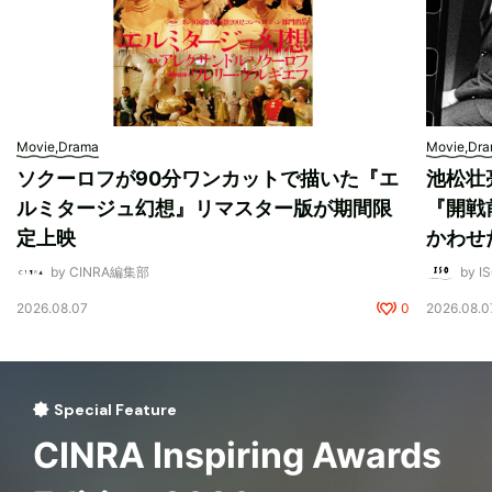
Movie,Drama
Movie,Dr
ソクーロフが90分ワンカットで描いた『エ
池松壮
ルミタージュ幻想』リマスター版が期間限
『開戦
定上映
かわせ
by CINRA編集部
by I
2026.08.07
0
2026.08.0
Special Feature
CINRA Inspiring Awards