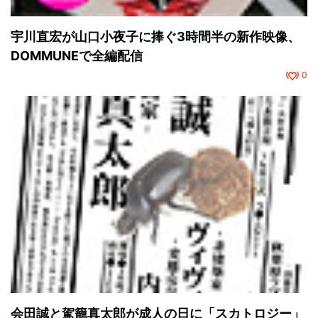
宇川直宏が山口小夜子に捧ぐ3時間半の新作映像、
DOMMUNEで全編配信
0
会田誠と駕籠真太郎が成人の日に「スカトロジー」