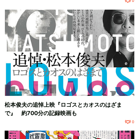
0
松本俊夫の追悼上映『ロゴスとカオスのはざま
で』 約700分の記録映画も
0