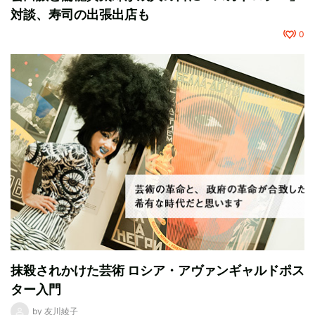
対談、寿司の出張出店も
0
抹殺されかけた芸術 ロシア・アヴァンギャルドポス
ター入門
by
友川綾子