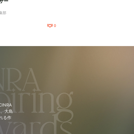
サー
編集部
0
NRA
里、大島
れる作