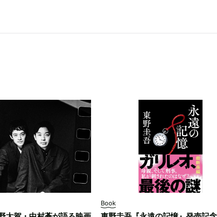
Book
野太賀・中村蒼が語る映画
東野圭吾『永遠の記憶』発売記念