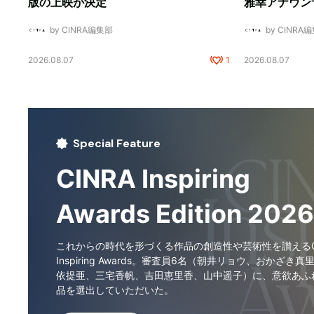
版の上映が決定
雅幸アナウン
by CINRA編集部
by CINRA
2026.08.07
1
2026.08.07
Special Feature
CINRA Inspiring
Awards Edition 2026
これからの時代を形づくる作品の創造性や芸術性を讃えるCI
Inspiring Awards。審査員6名（朝井リョウ、おかざき真
依提亜、三宅香帆、吉田恵里香、山中遥子）に、意欲あふ
品を選出していただいた。