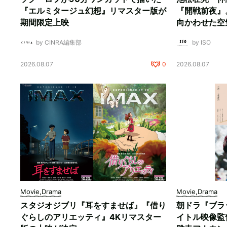
『エルミタージュ幻想』リマスター版が
『開戦前夜』
期間限定上映
向かわせた空
by CINRA編集部
by ISO
2026.08.07
0
2026.08.07
Movie,Drama
Movie,Drama
スタジオジブリ『耳をすませば』『借り
朝ドラ『ブラ
ぐらしのアリエッティ』4Kリマスター
イトル映像監