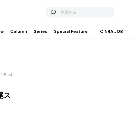
ew
Column
Series
Special Feature
CINRA JOB
 1 Posts
尾ス