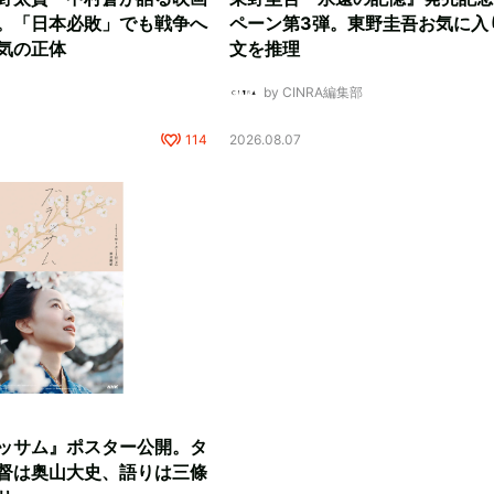
。「日本必敗」でも戦争へ
ペーン第3弾。東野圭吾お気に入
気の正体
文を推理
by CINRA編集部
114
2026.08.07
ッサム』ポスター公開。タ
督は奥山大史、語りは三條