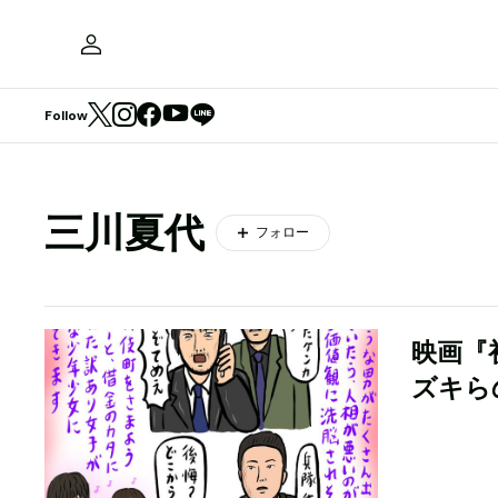
Follow
三川夏代
フォロー
映画『
ズキら