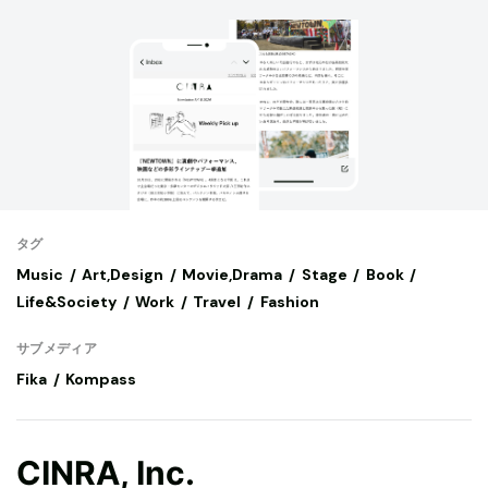
タグ
Music
Art,Design
Movie,Drama
Stage
Book
Life&Society
Work
Travel
Fashion
サブメディア
Fika
Kompass
CINRA, Inc.