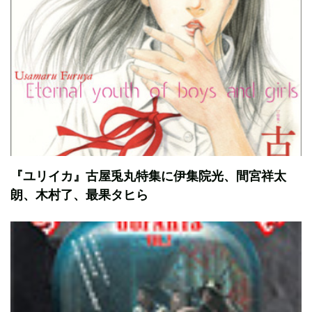
『ユリイカ』古屋兎丸特集に伊集院光、間宮祥太
朗、木村了、最果タヒら