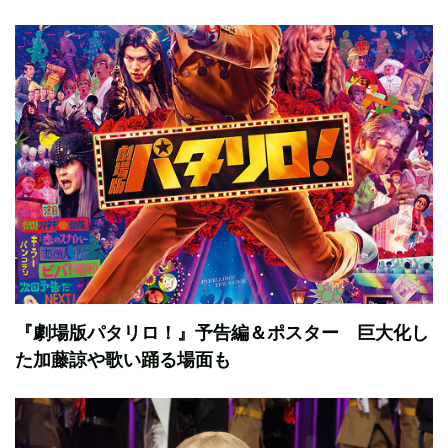
『劇場版パタリロ！』予告編＆ポスター 巨大化し
た加藤諒や歌い踊る場面も