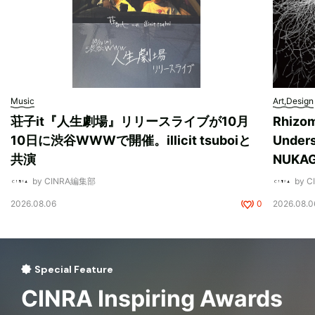
Music
Art,Design
荘子it『人生劇場』リリースライブが10月
Rhizo
10日に渋谷WWWで開催。illicit tsuboiと
Unde
共演
NUK
by CINRA編集部
by 
2026.08.06
0
2026.08.0
Special Feature
CINRA Inspiring Awards