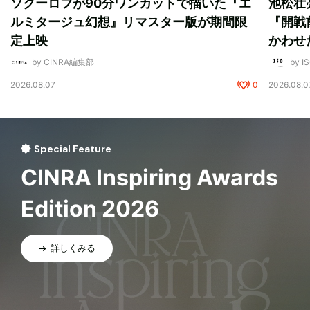
ソクーロフが90分ワンカットで描いた『エ
池松壮
ルミタージュ幻想』リマスター版が期間限
『開戦
定上映
かわせ
by CINRA編集部
by I
2026.08.07
0
2026.08.0
Special Feature
CINRA Inspiring Awards
Edition 2026
詳しくみる