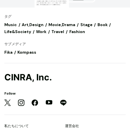
タグ
Music
Art,Design
Movie,Drama
Stage
Book
Life&Society
Work
Travel
Fashion
サブメディア
Fika
Kompass
CINRA, Inc.
Follow
私たちについて
運営会社