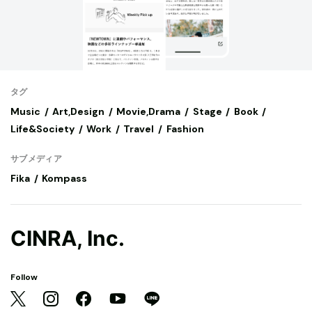
タグ
Music
Art,Design
Movie,Drama
Stage
Book
Life&Society
Work
Travel
Fashion
サブメディア
Fika
Kompass
CINRA, Inc.
Follow