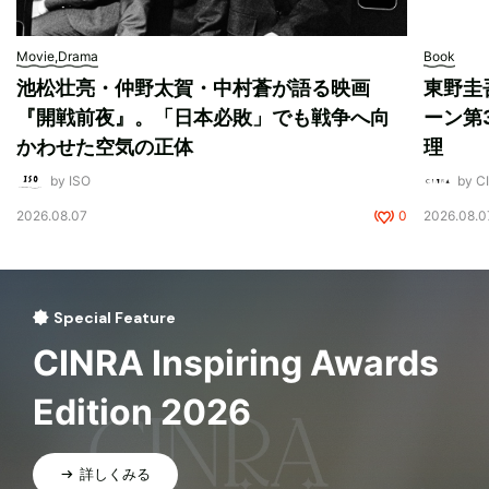
Movie,Drama
Book
池松壮亮・仲野太賀・中村蒼が語る映画
東野圭
『開戦前夜』。「日本必敗」でも戦争へ向
ーン第
かわせた空気の正体
理
by ISO
by 
2026.08.07
0
2026.08.0
Special Feature
CINRA Inspiring Awards
Edition 2026
詳しくみる