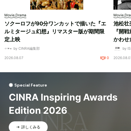
Movie,Drama
Movie,Dr
ソクーロフが90分ワンカットで描いた『エ
池松壮
ルミタージュ幻想』リマスター版が期間限
『開戦
定上映
かわせ
by CINRA編集部
by I
2026.08.07
0
2026.08.0
Special Feature
CINRA Inspiring Awards
Edition 2026
詳しくみる