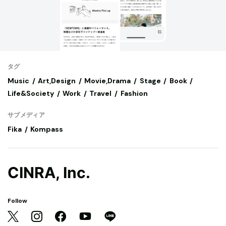
タグ
Music
Art,Design
Movie,Drama
Stage
Book
Life&Society
Work
Travel
Fashion
サブメディア
Fika
Kompass
CINRA, Inc.
Follow