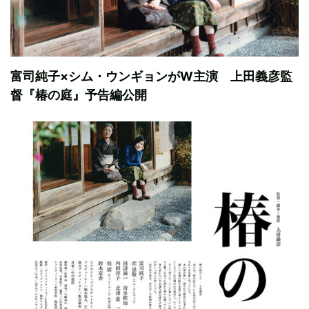
富司純子×シム・ウンギョンがW主演 上田義彦監
督『椿の庭』予告編公開