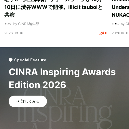
10日に渋谷WWWで開催。illicit tsuboiと
Unde
共演
NUK
by CINRA編集部
by 
2026.08.06
0
2026.08.0
Special Feature
CINRA Inspiring Awards
Edition 2026
詳しくみる