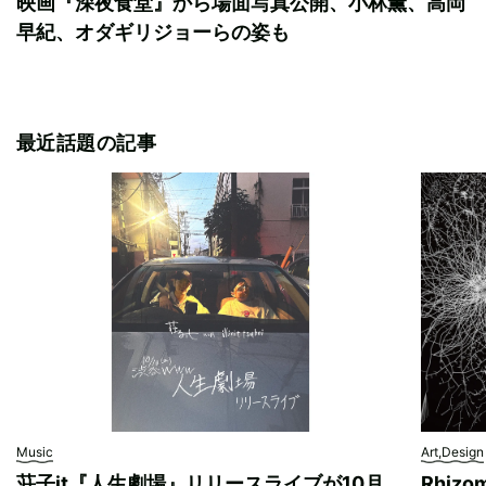
映画『深夜食堂』から場面写真公開、小林薫、高岡
早紀、オダギリジョーらの姿も
最近話題の記事
Music
Art,Design
荘子it『人生劇場』リリースライブが10月
Rhizo