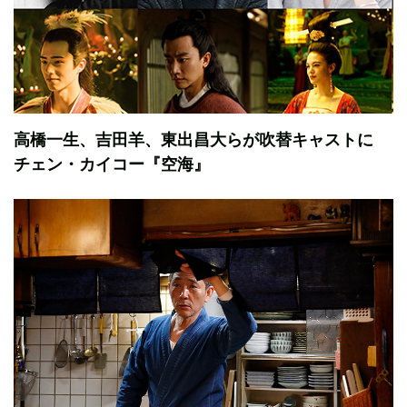
高橋一生、吉田羊、東出昌大らが吹替キャストに
チェン・カイコー『空海』