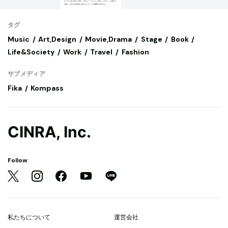
タグ
Music
Art,Design
Movie,Drama
Stage
Book
Life&Society
Work
Travel
Fashion
サブメディア
Fika
Kompass
CINRA, Inc.
Follow
私たちについて
運営会社