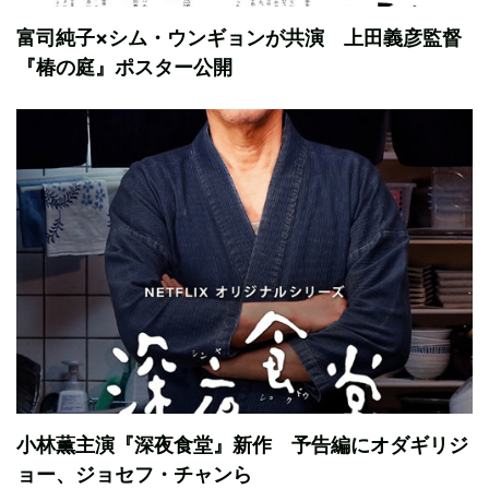
富司純子×シム・ウンギョンが共演 上田義彦監督
『椿の庭』ポスター公開
小林薫主演『深夜食堂』新作 予告編にオダギリジ
ョー、ジョセフ・チャンら