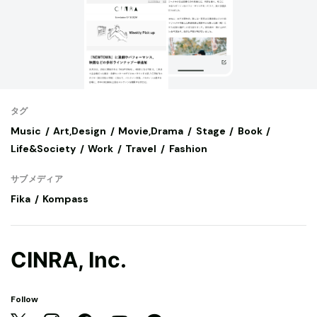
タグ
Music
Art,Design
Movie,Drama
Stage
Book
Life&Society
Work
Travel
Fashion
サブメディア
Fika
Kompass
CINRA, Inc.
Follow