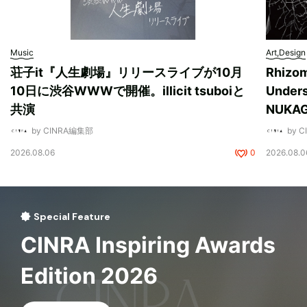
Music
Art,Design
荘子it『人生劇場』リリースライブが10月
Rhizo
10日に渋谷WWWで開催。illicit tsuboiと
Unde
共演
NUK
by CINRA編集部
by 
2026.08.06
0
2026.08.0
Special Feature
CINRA Inspiring Awards
Edition 2026