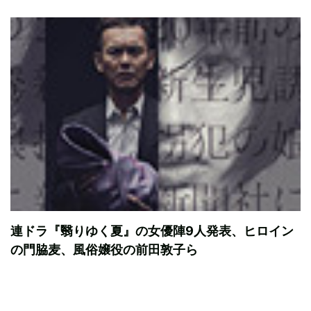
連ドラ『翳りゆく夏』の女優陣9人発表、ヒロイン
の門脇麦、風俗嬢役の前田敦子ら