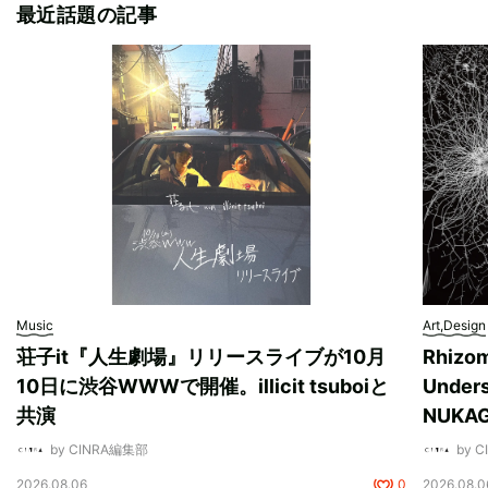
最近話題の記事
Music
Art,Design
荘子it『人生劇場』リリースライブが10月
Rhizo
10日に渋谷WWWで開催。illicit tsuboiと
Unde
共演
NUK
by CINRA編集部
by 
2026.08.06
0
2026.08.0