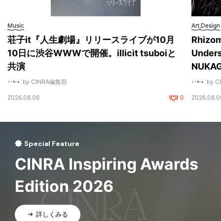
Music
Art,Design
荘子it『人生劇場』リリースライブが10月
Rhizo
10日に渋谷WWWで開催。illicit tsuboiと
Unde
共演
NUK
by CINRA編集部
by 
2026.08.06
0
2026.08.0
Special Feature
CINRA Inspiring Awards
Edition 2026
詳しくみる