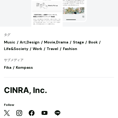
タグ
Music
Art,Design
Movie,Drama
Stage
Book
Life&Society
Work
Travel
Fashion
サブメディア
Fika
Kompass
CINRA, Inc.
Follow