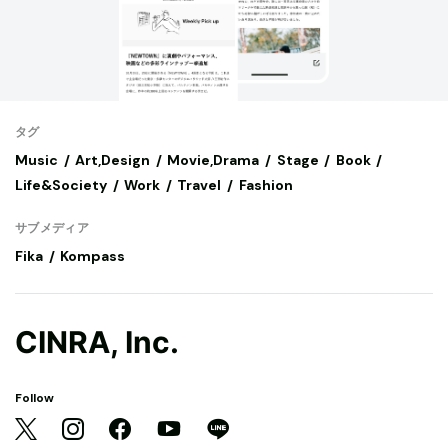
タグ
Music
Art,Design
Movie,Drama
Stage
Book
Life&Society
Work
Travel
Fashion
サブメディア
Fika
Kompass
CINRA, Inc.
Follow