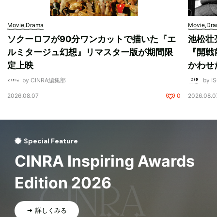
Movie,Drama
Movie,Dr
ソクーロフが90分ワンカットで描いた『エ
池松壮
ルミタージュ幻想』リマスター版が期間限
『開戦
定上映
かわせ
by CINRA編集部
by I
2026.08.07
0
2026.08.0
Special Feature
CINRA Inspiring Awards
Edition 2026
詳しくみる