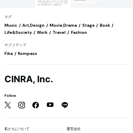
タグ
Music
Art,Design
Movie,Drama
Stage
Book
Life&Society
Work
Travel
Fashion
サブメディア
Fika
Kompass
CINRA, Inc.
Follow
私たちについて
運営会社