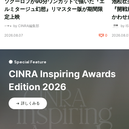
ソクーロフが90分ワンカットで描いた『エ
池松壮
ルミタージュ幻想』リマスター版が期間限
『開戦
定上映
かわせ
by CINRA編集部
by I
2026.08.07
0
2026.08.0
Special Feature
CINRA Inspiring Awards
Edition 2026
詳しくみる