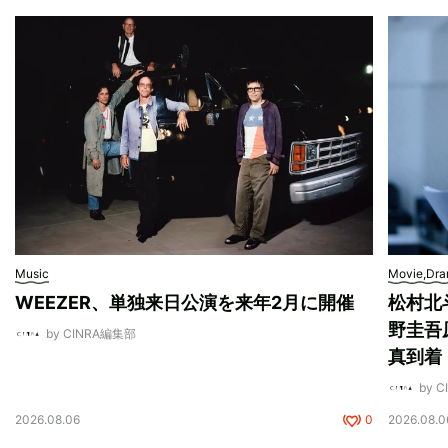
Music
Movie,Dr
WEEZER、単独来日公演を来年2月に開催
松村北
野圭吾
by CINRA編集部
真到着
by 
2026.08.06
0
2026.08.0