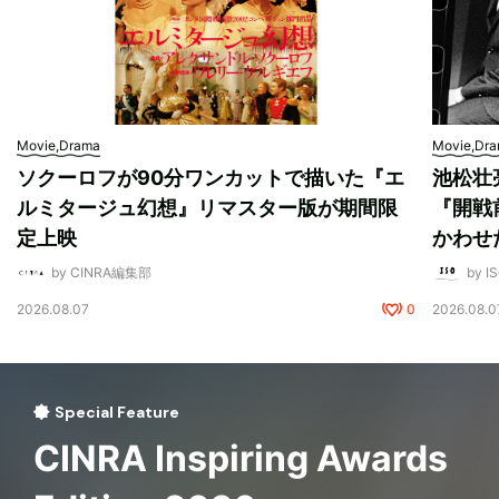
Movie,Drama
Movie,Dr
ソクーロフが90分ワンカットで描いた『エ
池松壮
ルミタージュ幻想』リマスター版が期間限
『開戦
定上映
かわせ
by CINRA編集部
by I
2026.08.07
0
2026.08.0
Special Feature
CINRA Inspiring Awards