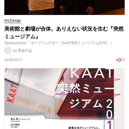
Art,Design
美術館と劇場が合体。ありえない状況を生む『突然
ミュージアム』
Sponsored by 『オープンシアター「KAAT突然ミュージアム2016」』
by 野路千晶
2016.05.17
1