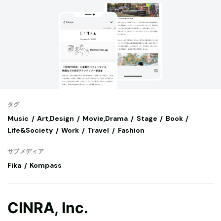
タグ
Music
Art,Design
Movie,Drama
Stage
Book
Life&Society
Work
Travel
Fashion
サブメディア
Fika
Kompass
CINRA, Inc.