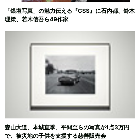
「銀塩写真」の魅力伝える『GSS』に石内都、鈴木
理策、若木信吾ら49作家
森山大道、本城直季、平間至らの写真が1点3万円
で、被災地の子供を支援する慈善販売会