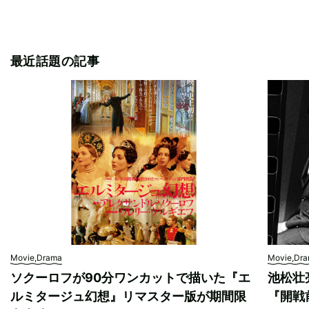
最近話題の記事
Movie,Drama
Movie,Dr
ソクーロフが90分ワンカットで描いた『エ
池松壮
ルミタージュ幻想』リマスター版が期間限
『開戦