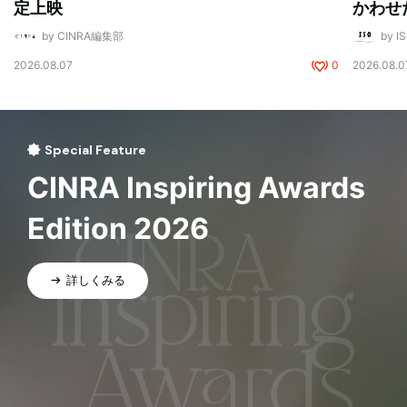
定上映
かわせ
by CINRA編集部
by I
2026.08.07
0
2026.08.0
Special Feature
CINRA Inspiring Awards
Edition 2026
詳しくみる