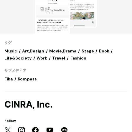
タグ
Music
Art,Design
Movie,Drama
Stage
Book
Life&Society
Work
Travel
Fashion
サブメディア
Fika
Kompass
CINRA, Inc.
Follow