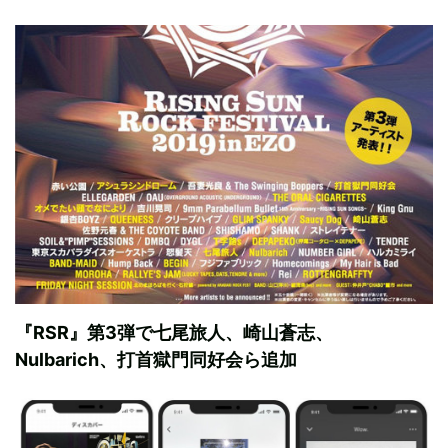
『RSR』第3弾で七尾旅人、崎山蒼志、
Nulbarich、打首獄門同好会ら追加