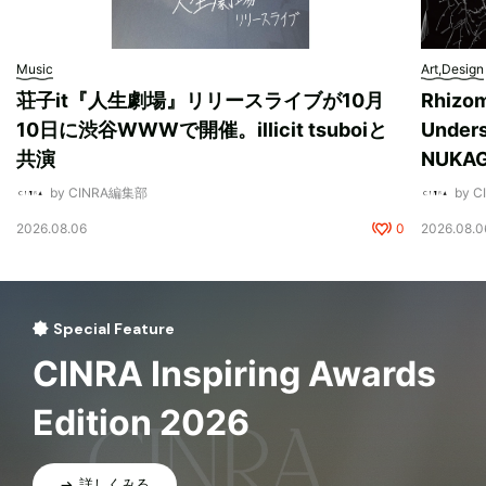
Music
Art,Design
荘子it『人生劇場』リリースライブが10月
Rhizo
10日に渋谷WWWで開催。illicit tsuboiと
Unde
共演
NUK
by CINRA編集部
by 
2026.08.06
0
2026.08.0
Special Feature
CINRA Inspiring Awards
Edition 2026
詳しくみる