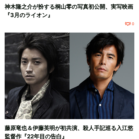
神木隆之介が扮する桐山零の写真初公開、実写映画
『3月のライオン』
0
藤原竜也＆伊藤英明が初共演、殺人手記巡る入江悠
監督作『22年目の告白』