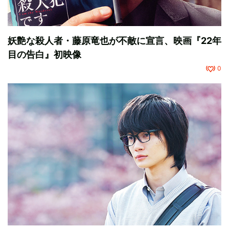
妖艶な殺人者・藤原竜也が不敵に宣言、映画『22年
目の告白』初映像
0