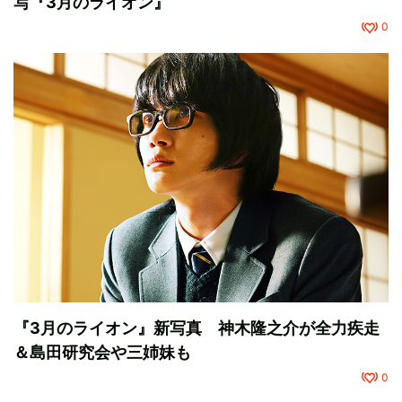
写『3月のライオン』
0
『3月のライオン』新写真 神木隆之介が全力疾走
＆島田研究会や三姉妹も
0