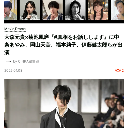
Movie,Drama
大森元貴×菊池風磨『#真相をお話しします』に中
条あやみ、岡山天音、福本莉子、伊藤健太郎らが出
演
by CINRA編集部
2025.01.08
2