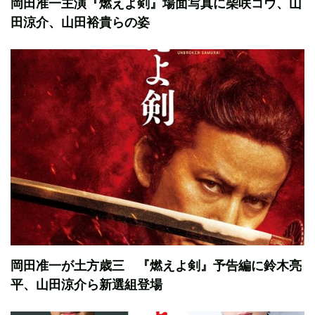
岡田准一主演『燃えよ剣』場面写真に柴咲コウ、山
田涼介、山田裕貴らの姿
岡田准一が土方歳三 『燃えよ剣』予告編に鈴木亮
平、山田涼介ら新選組登場