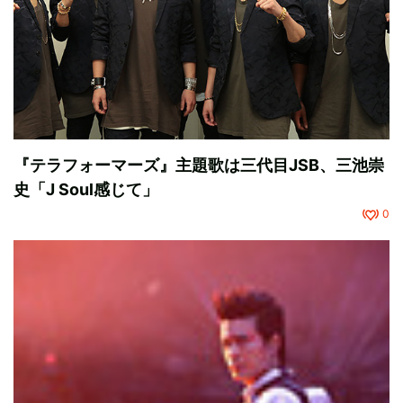
『テラフォーマーズ』主題歌は三代目JSB、三池崇
史「J Soul感じて」
0