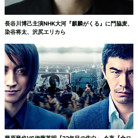
長谷川博己主演NHK大河『麒麟がくる』に門脇麦、
染谷将太、沢尻エリカら