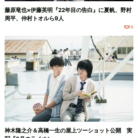
藤原竜也×伊藤英明『22年目の告白』に夏帆、野村
周平、仲村トオルら9人
0
神木隆之介＆高橋一生の屋上ツーショット公開 実