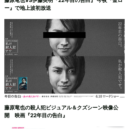
藤原竜也VS伊藤英明『22年目の告白』 今夜『金ロ
ー』で地上波初放送
藤原竜也の殺人犯ビジュアル＆クズシーン映像公
開 映画『22年目の告白』