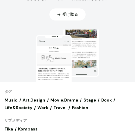
受け取る
タグ
Music
Art,Design
Movie,Drama
Stage
Book
Life&Society
Work
Travel
Fashion
サブメディア
Fika
Kompass