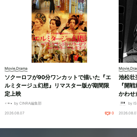
Movie,Drama
Movie,Dr
ソクーロフが90分ワンカットで描いた『エ
池松壮
ルミタージュ幻想』リマスター版が期間限
『開戦
定上映
かわせ
by CINRA編集部
by I
2026.08.07
0
2026.08.0