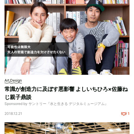
Art,Design
常識が創造力に及ぼす悪影響 よしいちひろ×佐藤ね
じ親子鼎談
Sponsored by サントリー『水と生きる デジタルミュージアム』
2018.12.21
1