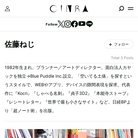
Follow
佐藤ねじ
フォロー
Total 3 Posts
1982年生まれ。プランナー／アートディレクター。面白法人カヤ
ックを独立→Blue Puddle Inc.設立。「空いてる土俵」を探すとい
うスタイルで、WEBやアプリ、デバイスの隙間表現を探求。代表
作に『Kocri』『しゃべる名刺』『貞子3D2』『本能寺ストーブ』
『レシートレター』『世界で最も小さなサイト』など。日経BPよ
り「超ノート術」を出版。