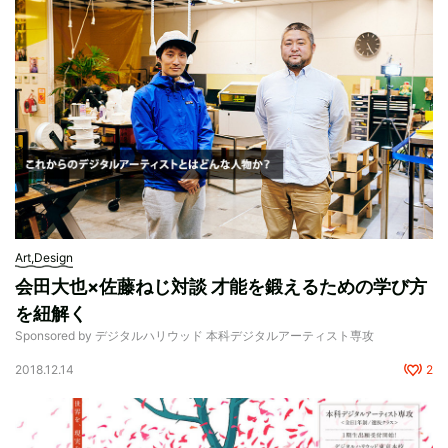
Art,Design
会田大也×佐藤ねじ対談 才能を鍛えるための学び方
を紐解く
Sponsored by デジタルハリウッド 本科デジタルアーティスト専攻
2018.12.14
2