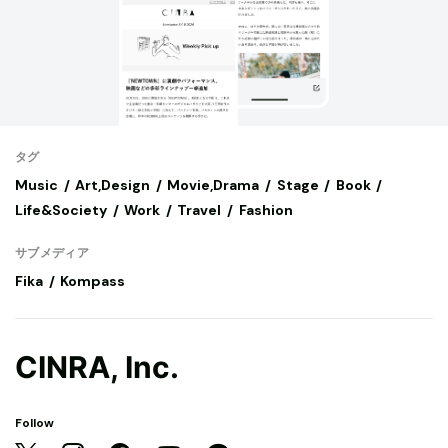
タグ
Music
Art,Design
Movie,Drama
Stage
Book
Life&Society
Work
Travel
Fashion
サブメディア
Fika
Kompass
CINRA, Inc.
Follow