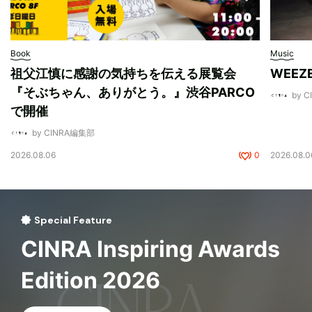
Book
Music
祖父江慎に感謝の気持ちを伝える展覧会
WEE
『そぶちゃん、ありがとう。』渋谷PARCO
by 
で開催
by CINRA編集部
2026.08.06
0
2026.08.0
Special Feature
CINRA Inspiring Awards
Edition 2026