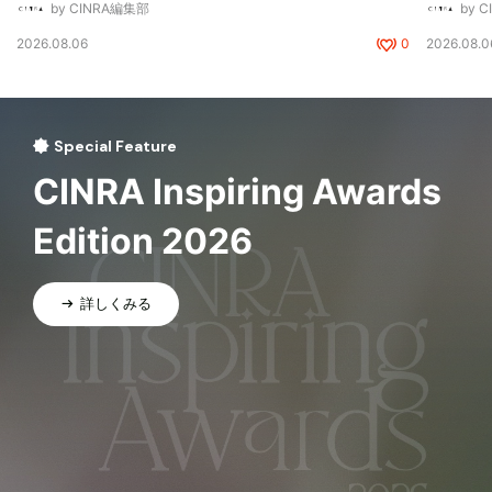
by CINRA編集部
by 
2026.08.06
0
2026.08.0
Special Feature
CINRA Inspiring Awards
Edition 2026
詳しくみる