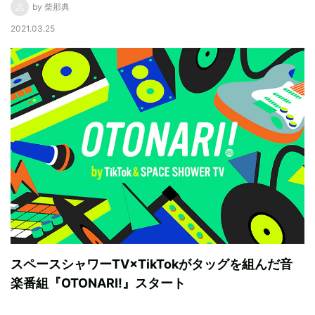
by 柴那典
2021.03.25
スペースシャワーTV×TikTokがタッグを組んだ音
楽番組『OTONARI!』スタート