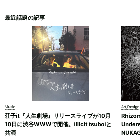
最近話題の記事
Music
Art,Design
荘子it『人生劇場』リリースライブが10月
Rhizo
10日に渋谷WWWで開催。illicit tsuboiと
Unde
共演
NUK