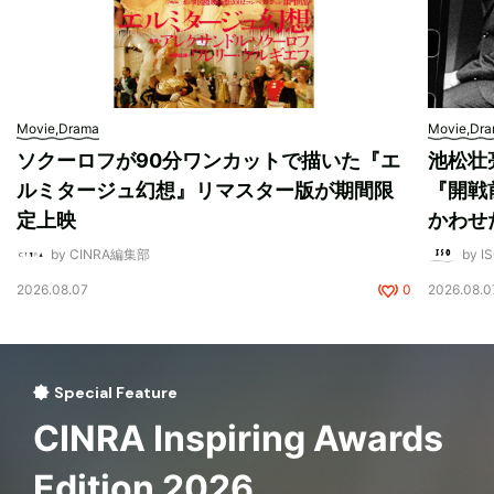
Movie,Drama
Movie,Dr
ソクーロフが90分ワンカットで描いた『エ
池松壮
ルミタージュ幻想』リマスター版が期間限
『開戦
定上映
かわせ
by CINRA編集部
by I
2026.08.07
0
2026.08.0
Special Feature
CINRA Inspiring Awards
Edition 2026