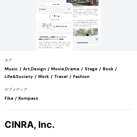
タグ
Music
Art,Design
Movie,Drama
Stage
Book
Life&Society
Work
Travel
Fashion
サブメディア
Fika
Kompass
CINRA, Inc.