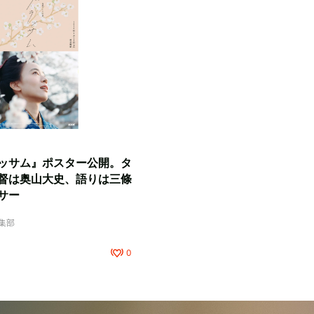
ッサム』ポスター公開。タ
督は奥山大史、語りは三條
サー
編集部
0