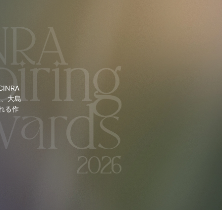
NRA
里、大島
れる作