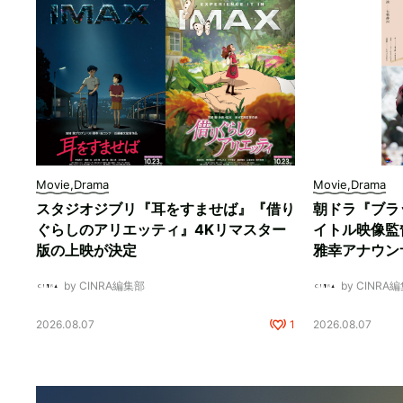
Movie,Drama
Movie,Drama
スタジオジブリ『耳をすませば』『借り
朝ドラ『ブラ
ぐらしのアリエッティ』4Kリマスター
イトル映像監
版の上映が決定
雅幸アナウン
by CINRA編集部
by CINRA
2026.08.07
1
2026.08.07