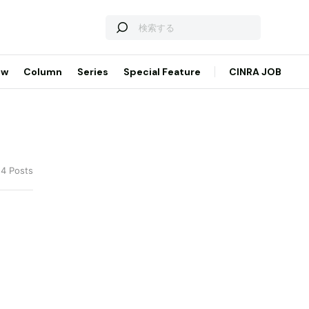
ew
Column
Series
Special Feature
CINRA JOB
 4 Posts