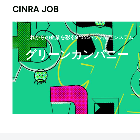
CINRA JOB
これからの企業を彩る9つのバッヂ認証システム
グリーンカンパニー