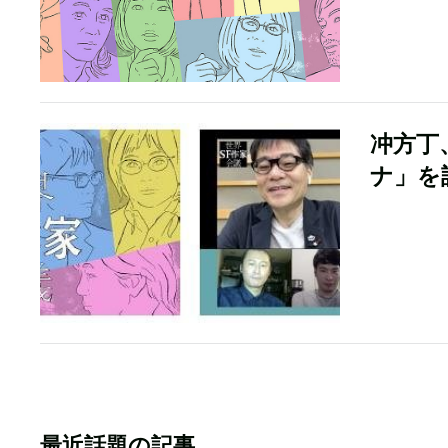
冲方丁
ナ」を
最近話題の記事