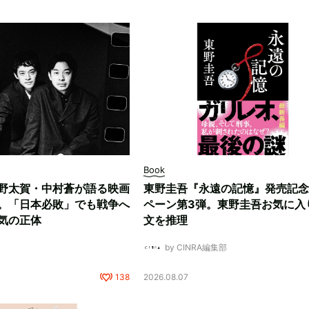
Book
野太賀・中村蒼が語る映画
東野圭吾『永遠の記憶』発売記念
。「日本必敗」でも戦争へ
ペーン第3弾。東野圭吾お気に入
気の正体
文を推理
by CINRA編集部
138
2026.08.07