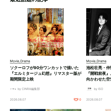
Movie,Drama
Movie,Drama
ソクーロフが90分ワンカットで描いた
池松壮亮・仲
『エルミタージュ幻想』リマスター版が
『開戦前夜』
期間限定上映
向かわせた空
by CINRA編集部
by ISO
2026.08.07
0
2026.08.07