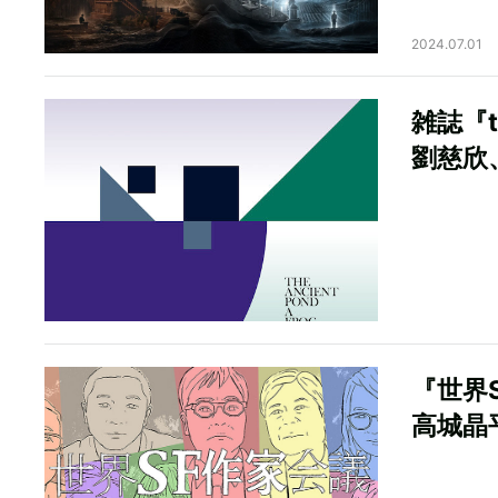
2024.07.01
雑誌『
劉慈欣
『世界
高城晶