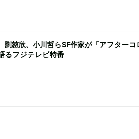
、劉慈欣、小川哲らSF作家が「アフターコ
語るフジテレビ特番