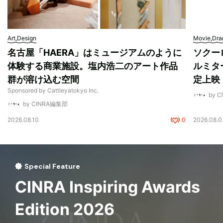
Art,Design
Movie,Dr
名古屋「HAERA」はミュージアムのように
ソクー
体験する商業施設。塩内浩二のアート作品
ルミタ
群が溶け込む空間
定上映
Sponsored by Cattleyatokyo Inc.
by 
by CINRA編集部
2026.08.10
0
2026.08.0
Special Feature
CINRA Inspiring Awards
Edition 2026