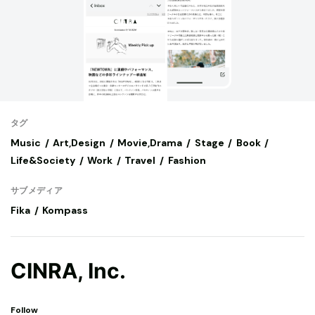
タグ
Music
Art,Design
Movie,Drama
Stage
Book
Life&Society
Work
Travel
Fashion
サブメディア
Fika
Kompass
CINRA, Inc.
Follow