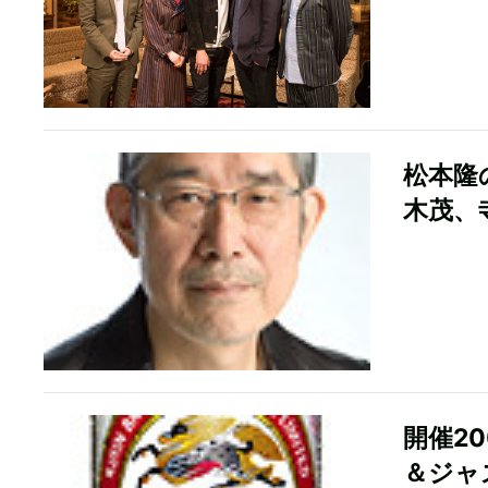
松本隆
木茂、
開催20
＆ジャ