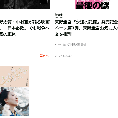
Book
野太賀・中村蒼が語る映画
東野圭吾『永遠の記憶』発売記念
。「日本必敗」でも戦争へ
ペーン第3弾。東野圭吾お気に入
気の正体
文を推理
by CINRA編集部
50
2026.08.07