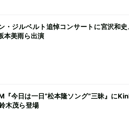
ン・ジルベルト追悼コンサートに宮沢和史
坂本美雨ら出演
FM『今日は一日“松本隆ソング”三昧』にKin
、鈴木茂ら登場