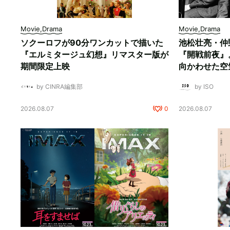
Movie,Drama
Movie,Drama
ソクーロフが90分ワンカットで描いた
池松壮亮・仲
『エルミタージュ幻想』リマスター版が
『開戦前夜』
期間限定上映
向かわせた空
by CINRA編集部
by ISO
2026.08.07
0
2026.08.07