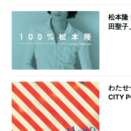
松本隆
田聖子
わたせ
CITY