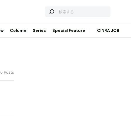
ew
Column
Series
Special Feature
CINRA JOB
10 Posts