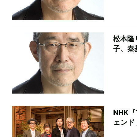
松本隆
子、秦
NHK『
ェンド