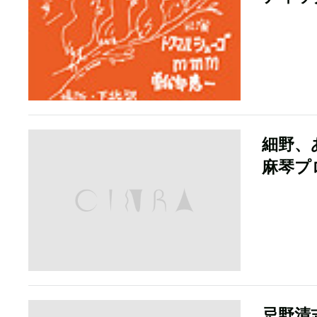
細野、
麻琴プ
忌野清志