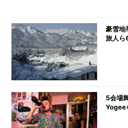
豪雪地
旅人ら
5会場舞
Yoge