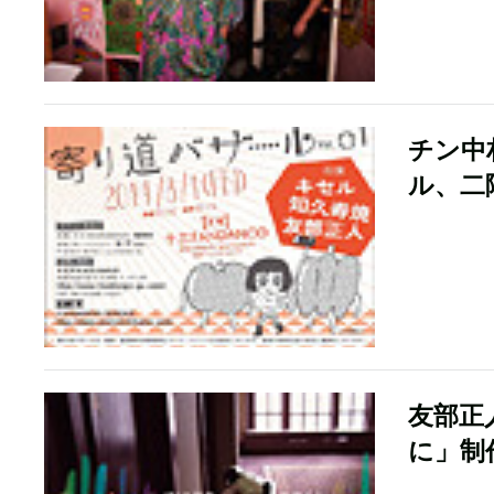
チン中
ル、二
友部正
に」制