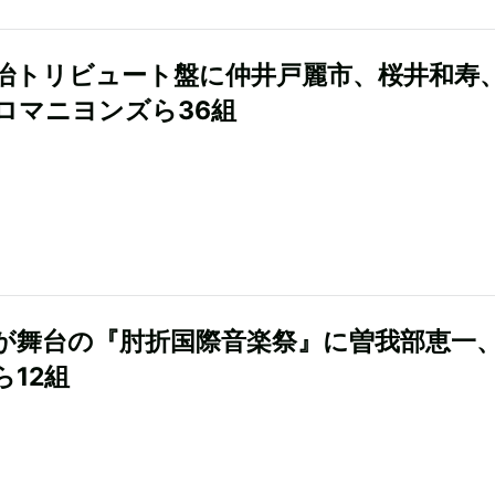
治トリビュート盤に仲井戸麗市、桜井和寿
ロマニヨンズら36組
が舞台の『肘折国際音楽祭』に曽我部恵一
ら12組