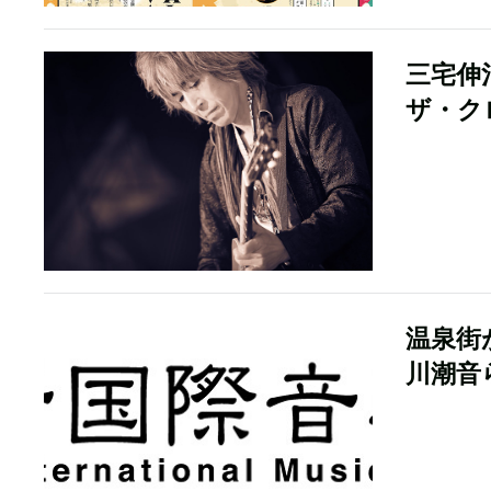
三宅伸
ザ・ク
温泉街
川潮音