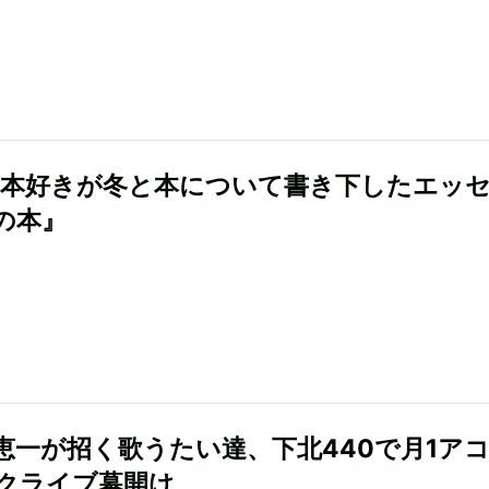
の本好きが冬と本について書き下したエッ
の本』
恵一が招く歌うたい達、下北440で月1ア
クライブ幕開け