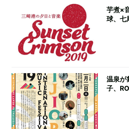
芋煮×
球、七
温泉が
子、RO