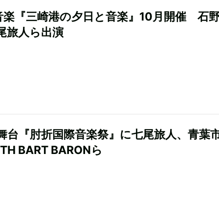
音楽『三崎港の夕日と音楽』10月開催 石
尾旅人ら出演
舞台『肘折国際音楽祭』に七尾旅人、青葉
TH BART BARONら