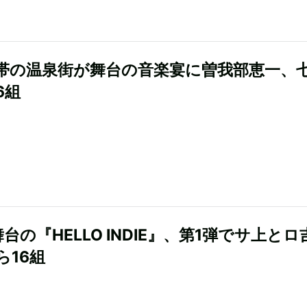
帯の温泉街が舞台の音楽宴に曽我部恵一、
6組
台の『HELLO INDIE』、第1弾でサ上とロ
eら16組