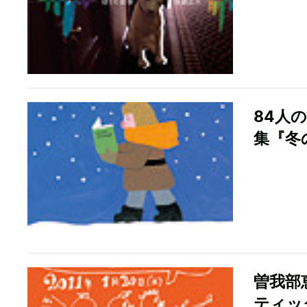
84人
集『冬
曽我部
ティッ