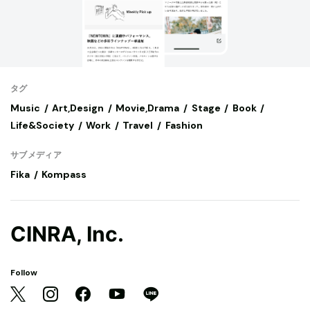
タグ
Music
Art,Design
Movie,Drama
Stage
Book
Life&Society
Work
Travel
Fashion
サブメディア
Fika
Kompass
CINRA, Inc.
Follow