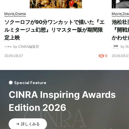
Movie,Drama
Movie,Dr
ソクーロフが90分ワンカットで描いた『エ
池松壮
ルミタージュ幻想』リマスター版が期間限
『開戦
定上映
かわせ
by CINRA編集部
by I
2026.08.07
0
2026.08.0
Special Feature
CINRA Inspiring Awards
Edition 2026
詳しくみる