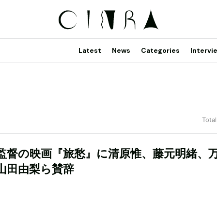
Latest
News
Categories
Intervi
Total
監督の映画『旅愁』に清原惟、藤元明緒、
山田由梨ら賛辞