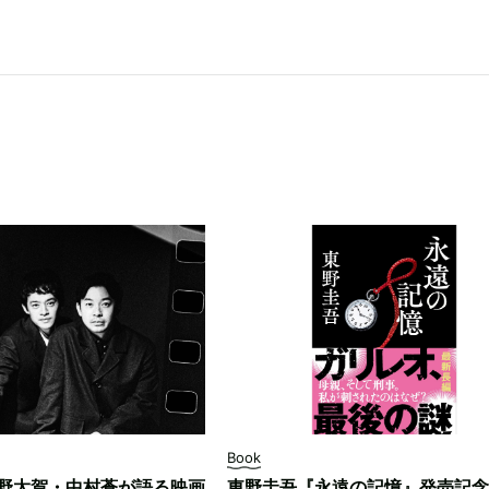
Book
野太賀・中村蒼が語る映画
東野圭吾『永遠の記憶』発売記念