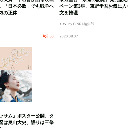
。「日本必敗」でも戦争へ
ペーン第3弾。東野圭吾お気に入
気の正体
文を推理
by CINRA編集部
50
2026.08.07
ッサム』ポスター公開。タ
督は奥山大史、語りは三條