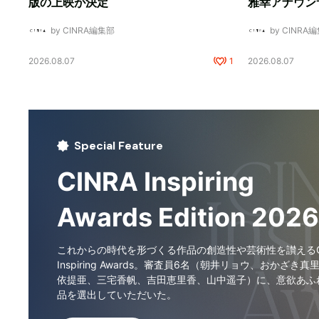
版の上映が決定
雅幸アナウン
by CINRA編集部
by CINRA
2026.08.07
1
2026.08.07
Special Feature
CINRA Inspiring
Awards Edition 2026
これからの時代を形づくる作品の創造性や芸術性を讃えるCI
Inspiring Awards。審査員6名（朝井リョウ、おかざき真
依提亜、三宅香帆、吉田恵里香、山中遥子）に、意欲あふ
品を選出していただいた。