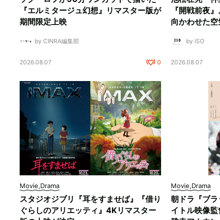
『エルミタージュ幻想』リマスター版が
『開戦前夜』
期間限定上映
向かわせた空
by CINRA編集部
by ISO
2026.08.07
0
2026.08.07
Movie,Drama
Movie,Drama
スタジオジブリ『耳をすませば』『借り
朝ドラ『ブラ
ぐらしのアリエッティ』4Kリマスター
イトル映像監