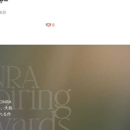
サー
編集部
0
NRA
里、大島
れる作