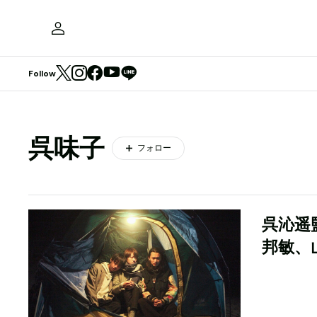
Follow
呉味子
フォロー
呉沁遥
邦敏、