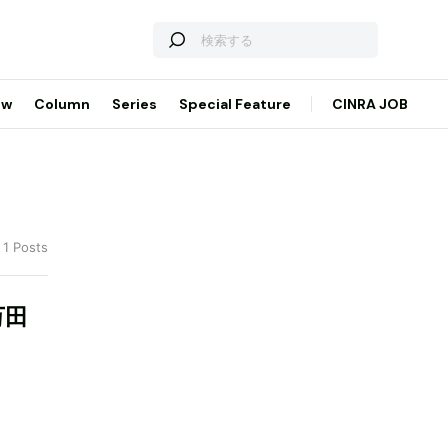
ew
Column
Series
Special Feature
CINRA JOB
 1 Posts
万田