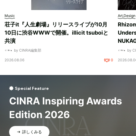
Music
Art,Design
荘子it『人生劇場』リリースライブが10月
Rhizo
10日に渋谷WWWで開催。illicit tsuboiと
Unde
共演
NUK
by CINRA編集部
by 
2026.08.06
0
2026.08.0
Special Feature
CINRA Inspiring Awards
Edition 2026
詳しくみる