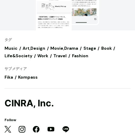
タグ
Music
Art,Design
Movie,Drama
Stage
Book
Life&Society
Work
Travel
Fashion
サブメディア
Fika
Kompass
CINRA, Inc.
Follow