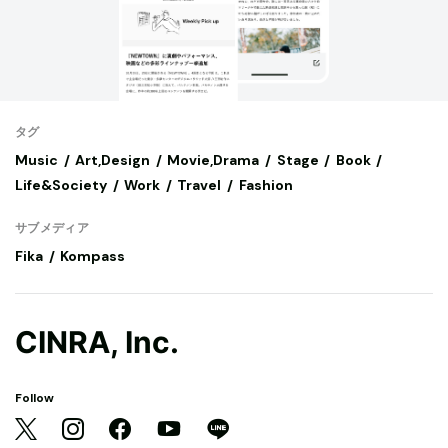
タグ
Music
Art,Design
Movie,Drama
Stage
Book
Life&Society
Work
Travel
Fashion
サブメディア
Fika
Kompass
CINRA, Inc.
Follow