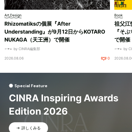
Art,Design
Book
Rhizomatiksの個展『After
祖父江
Understanding』が9月12日からKOTARO
『そぶ
NUKAGA（天王洲）で開催
で開催
by CINRA編集部
by 
2026.08.06
0
2026.08.0
Special Feature
CINRA Inspiring Awards
Edition 2026
詳しくみる