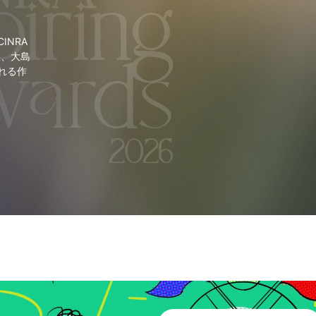
NRA
里、大島
れる作