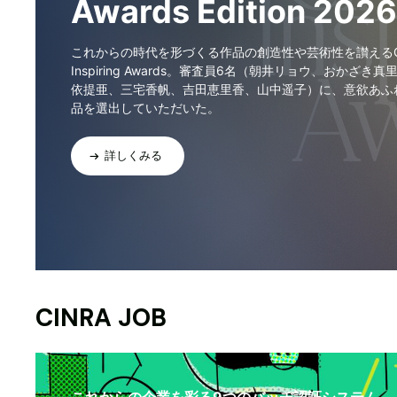
Awards Edition 2026
これからの時代を形づくる作品の創造性や芸術性を讃えるCI
Inspiring Awards。審査員6名（朝井リョウ、おかざき真
依提亜、三宅香帆、吉田恵里香、山中遥子）に、意欲あふ
品を選出していただいた。
詳しくみる
CINRA JOB
これからの企業を彩る9つのバッヂ認証システム