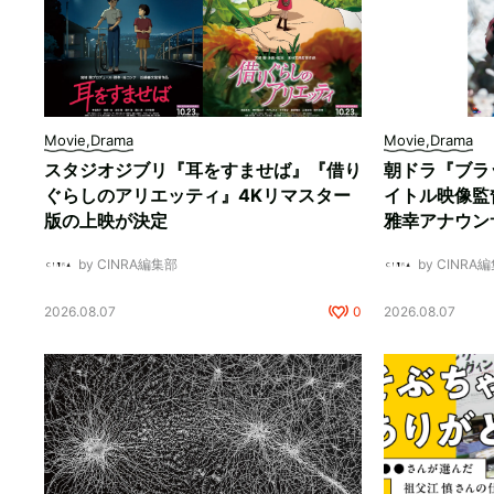
Movie,Drama
Movie,Drama
スタジオジブリ『耳をすませば』『借り
朝ドラ『ブラ
ぐらしのアリエッティ』4Kリマスター
イトル映像監
版の上映が決定
雅幸アナウン
by CINRA編集部
by CINRA
2026.08.07
0
2026.08.07