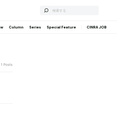
ew
Column
Series
Special Feature
CINRA JOB
 1 Posts