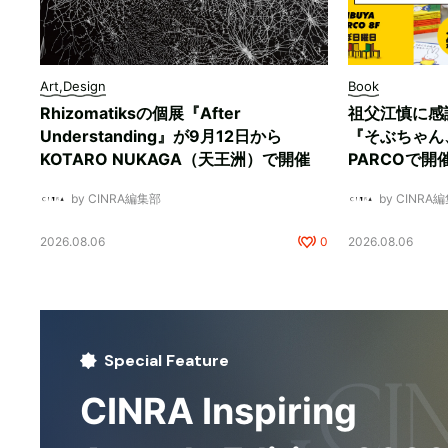
Art,Design
Book
Rhizomatiksの個展『After
祖父江慎に感
Understanding』が9月12日から
『そぶちゃん
KOTARO NUKAGA（天王洲）で開催
PARCOで開
by CINRA編集部
by CINRA
2026.08.06
0
2026.08.06
Special Feature
CINRA Inspiring