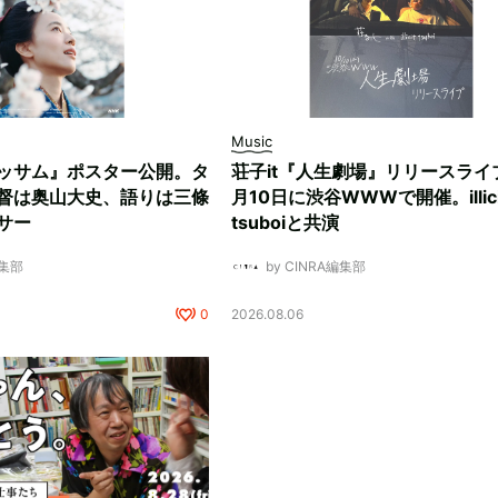
Music
ッサム』ポスター公開。タ
荘子it『人生劇場』リリースライ
督は奥山大史、語りは三條
月10日に渋谷WWWで開催。illici
サー
tsuboiと共演
編集部
by CINRA編集部
0
2026.08.06