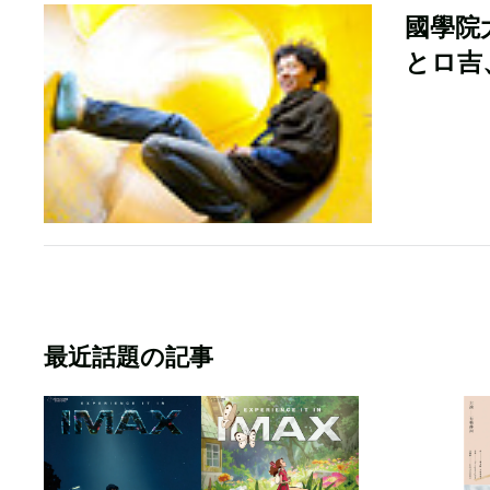
國學院
とロ吉、K
最近話題の記事