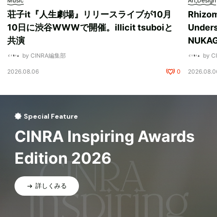
Music
Art,Design
荘子it『人生劇場』リリースライブが10月
Rhizo
10日に渋谷WWWで開催。illicit tsuboiと
Unde
共演
NUK
by CINRA編集部
by 
2026.08.06
0
2026.08.0
Special Feature
CINRA Inspiring Awards
Edition 2026
詳しくみる