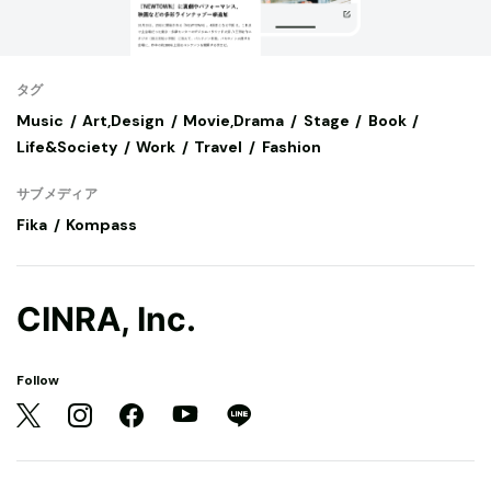
タグ
Music
Art,Design
Movie,Drama
Stage
Book
Life&Society
Work
Travel
Fashion
サブメディア
Fika
Kompass
CINRA, Inc.
Follow