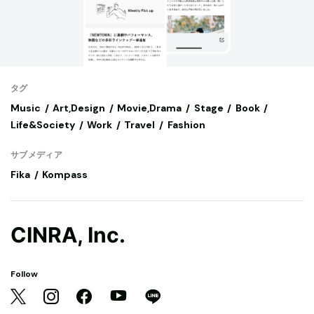
タグ
Music
Art,Design
Movie,Drama
Stage
Book
Life&Society
Work
Travel
Fashion
サブメディア
Fika
Kompass
CINRA, Inc.
Follow