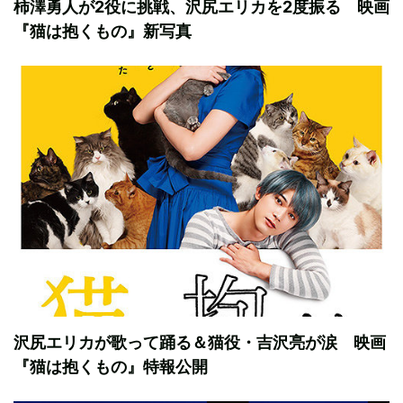
柿澤勇人が2役に挑戦、沢尻エリカを2度振る 映画
『猫は抱くもの』新写真
沢尻エリカが歌って踊る＆猫役・吉沢亮が涙 映画
『猫は抱くもの』特報公開