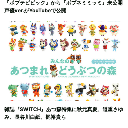
『ポプテピピック』から『ボブネミミッミ』未公開
声優ver.がYouTubeで公開
雑誌『SWITCH』あつ森特集に秋元真夏、道重さゆ
み、長谷川白紙、梶裕貴ら