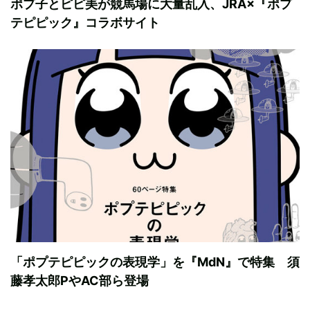
ポプ子とピピ美が競馬場に大量乱入、JRA×『ポプ
テピピック』コラボサイト
「ポプテピピックの表現学」を『MdN』で特集 須
藤孝太郎PやAC部ら登場