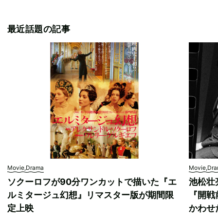
最近話題の記事
Movie,Drama
Movie,Dr
ソクーロフが90分ワンカットで描いた『エ
池松壮
ルミタージュ幻想』リマスター版が期間限
『開戦
定上映
かわせ