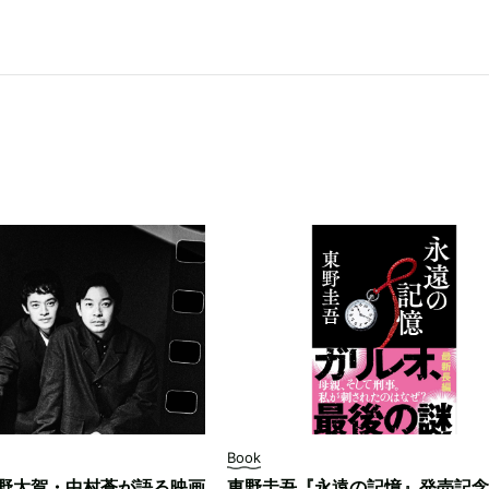
Book
野太賀・中村蒼が語る映画
東野圭吾『永遠の記憶』発売記念