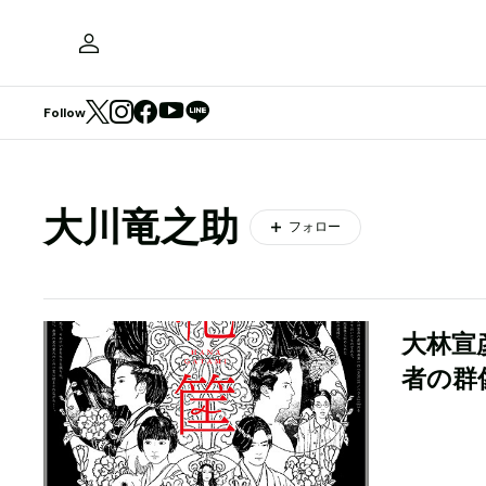
Follow
大川竜之助
フォロー
大林宣
者の群