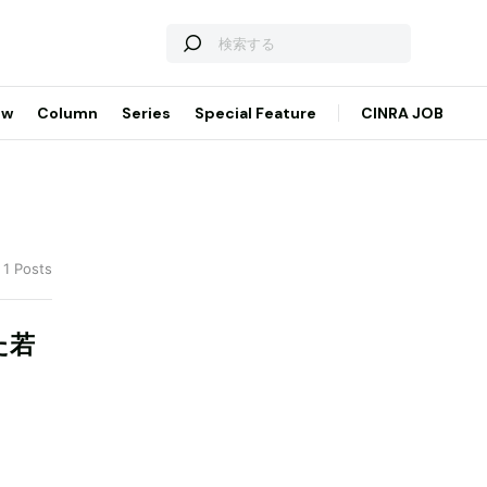
ew
Column
Series
Special Feature
CINRA JOB
 1 Posts
た若