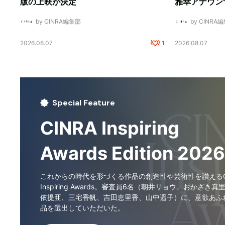
版の上映が決定
雅幸アナウン
by CINRA編集部
by CINRA
2026.08.07
1
2026.08.07
Special Feature
CINRA Inspiring
Awards Edition 2026
これからの時代を形づくる作品の創造性や芸術性を讃えるCI
Inspiring Awards。審査員6名（朝井リョウ、おかざき真
依提亜、三宅香帆、吉田恵里香、山中遥子）に、意欲あふ
品を選出していただいた。