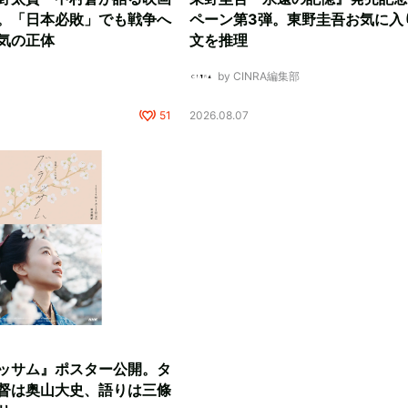
。「日本必敗」でも戦争へ
ペーン第3弾。東野圭吾お気に入
気の正体
文を推理
by CINRA編集部
51
2026.08.07
ッサム』ポスター公開。タ
督は奥山大史、語りは三條