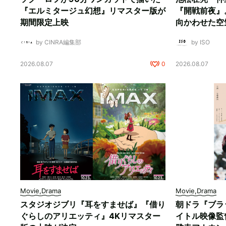
『エルミタージュ幻想』リマスター版が
『開戦前夜』
期間限定上映
向かわせた空
by CINRA編集部
by ISO
2026.08.07
0
2026.08.07
Movie,Drama
Movie,Drama
スタジオジブリ『耳をすませば』『借り
朝ドラ『ブラ
ぐらしのアリエッティ』4Kリマスター
イトル映像監