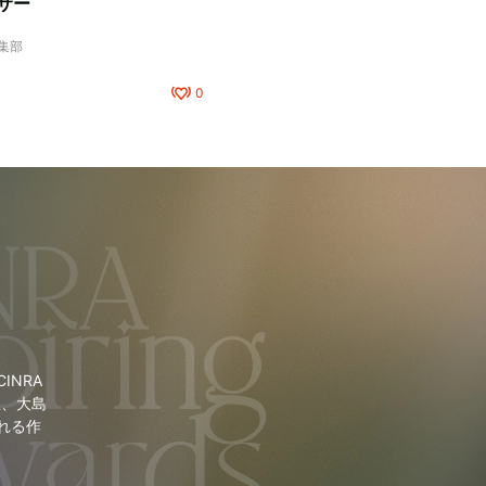
サー
編集部
0
NRA
里、大島
れる作