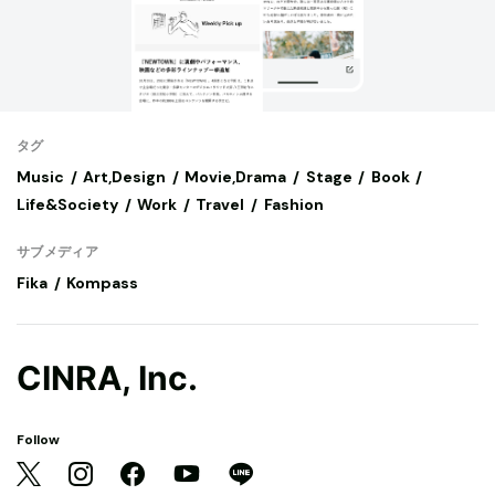
タグ
Music
Art,Design
Movie,Drama
Stage
Book
Life&Society
Work
Travel
Fashion
サブメディア
Fika
Kompass
CINRA, Inc.
Follow