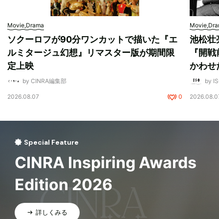
Movie,Drama
Movie,Dr
ソクーロフが90分ワンカットで描いた『エ
池松壮
ルミタージュ幻想』リマスター版が期間限
『開戦
定上映
かわせ
by CINRA編集部
by I
2026.08.07
0
2026.08.0
Special Feature
CINRA Inspiring Awards
Edition 2026
詳しくみる