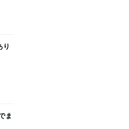
あり
でま