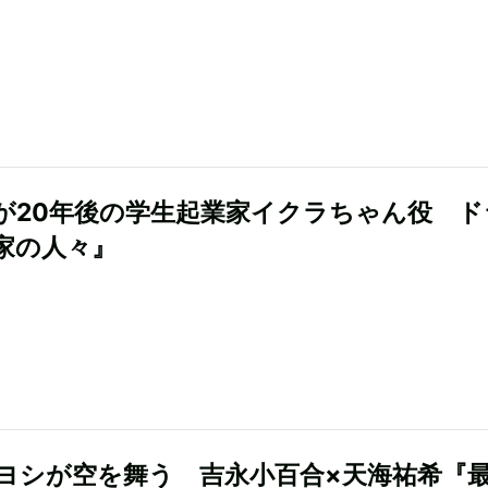
が20年後の学生起業家イクラちゃん役 ド
家の人々』
ヨシが空を舞う 吉永小百合×天海祐希『