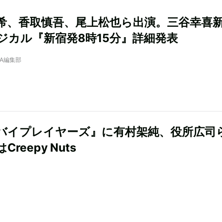
希、香取慎吾、尾上松也ら出演。三谷幸喜
ジカル『新宿発8時15分』詳細発表
NRA編集部
バイプレイヤーズ』に有村架純、役所広
reepy Nuts