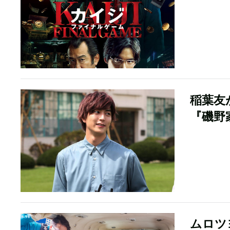
稲葉友
『磯野
ムロツ