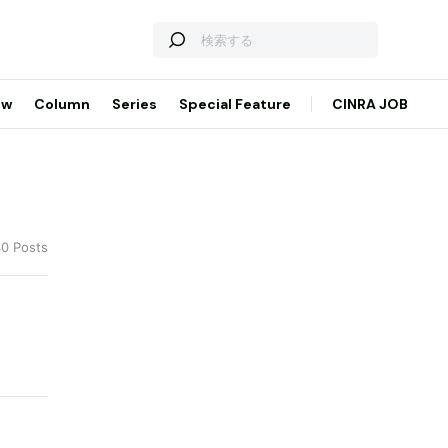
ew
Column
Series
Special Feature
CINRA JOB
40 Posts