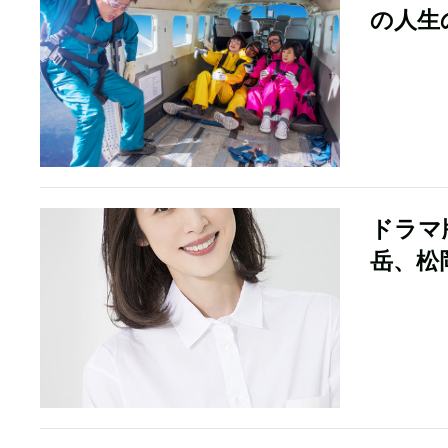
の人生
ドラマ
岳、松