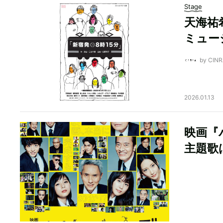
Stage
天海祐
ミュー
by CI
2026.01.13
映画『
主題歌はC