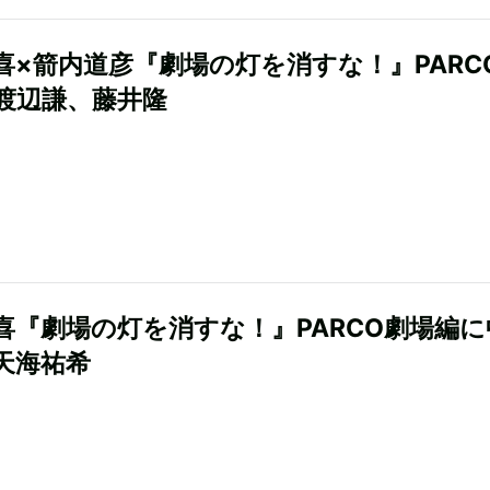
喜×箭内道彦『劇場の灯を消すな！』PARC
渡辺謙、藤井隆
喜『劇場の灯を消すな！』PARCO劇場編に
天海祐希