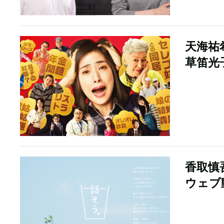
天海祐
草笛光
香取慎
ウェブ