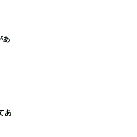
があ
てあ