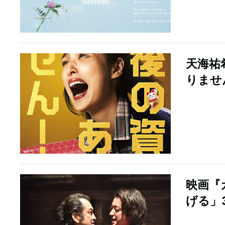
天海祐
りませ
映画『
げる」