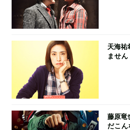
天海祐
ません
藤原竜
だこん