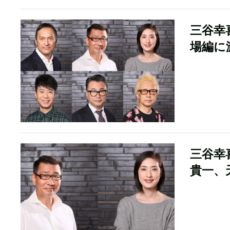
三谷幸
場編に
三谷幸
貴一、