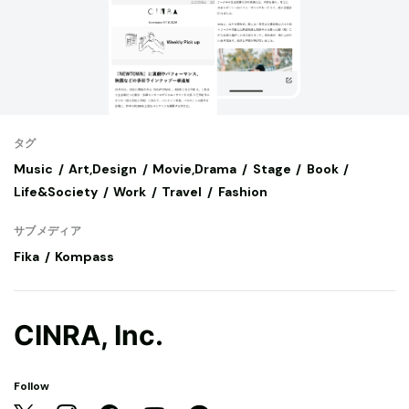
タグ
Music
Art,Design
Movie,Drama
Stage
Book
Life&Society
Work
Travel
Fashion
サブメディア
Fika
Kompass
CINRA, Inc.
Follow