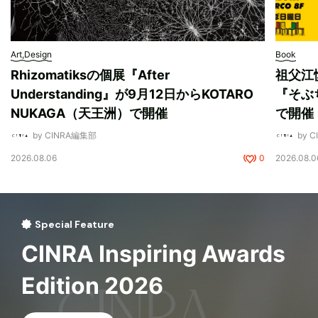
Art,Design
Book
Rhizomatiksの個展『After
祖父江
Understanding』が9月12日からKOTARO
『そぶ
NUKAGA（天王洲）で開催
で開催
by CINRA編集部
by 
2026.08.06
0
2026.08.0
Special Feature
CINRA Inspiring Awards
Edition 2026