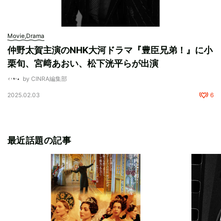
Movie,Drama
仲野太賀主演のNHK大河ドラマ『豊臣兄弟！』に小
栗旬、宮﨑あおい、松下洸平らが出演
by CINRA編集部
2025.02.03
6
最近話題の記事