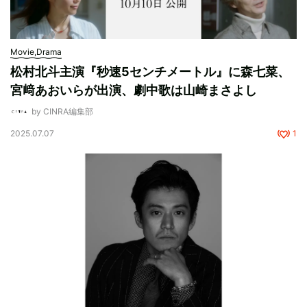
Movie,Drama
松村北斗主演『秒速5センチメートル』に森七菜、
宮﨑あおいらが出演、劇中歌は山崎まさよし
by CINRA編集部
2025.07.07
1