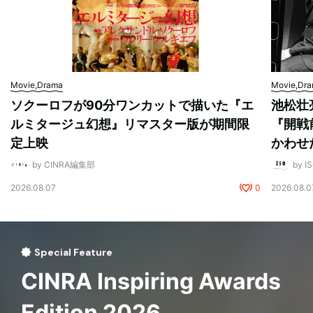
Movie,Drama
Movie,Dr
ソクーロフが90分ワンカットで描いた『エ
池松壮
ルミタージュ幻想』リマスター版が期間限
『開戦
定上映
かわせ
by CINRA編集部
by I
2026.08.07
0
2026.08.0
Special Feature
CINRA Inspiring Awards
Edition 2026