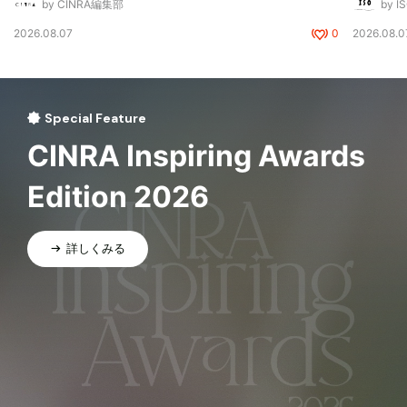
by CINRA編集部
by I
2026.08.07
0
2026.08.0
Special Feature
CINRA Inspiring Awards
Edition 2026
詳しくみる