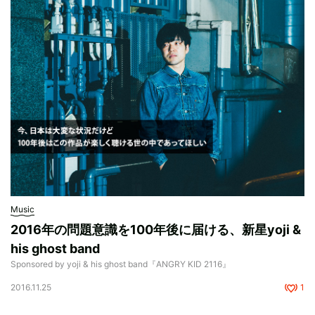
Music
2016年の問題意識を100年後に届ける、新星yoji &
his ghost band
Sponsored by yoji & his ghost band『ANGRY KID 2116』
2016.11.25
1