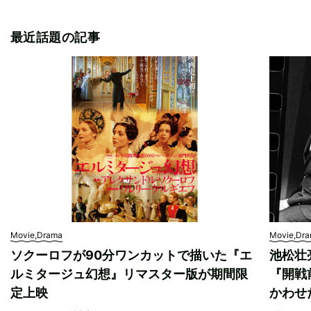
最近話題の記事
Movie,Drama
Movie,Dr
ソクーロフが90分ワンカットで描いた『エ
池松壮
ルミタージュ幻想』リマスター版が期間限
『開戦
定上映
かわせ