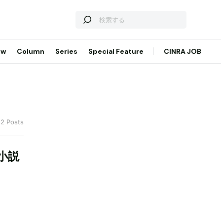
ew
Column
Series
Special Feature
CINRA JOB
 2 Posts
小説