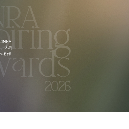
NRA
里、大島
れる作