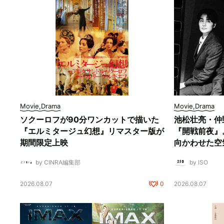
Movie,Drama
Movie,Drama
ソクーロフが90分ワンカットで描いた
池松壮亮・仲
『エルミタージュ幻想』リマスター版が
『開戦前夜』
期間限定上映
向かわせた空
by CINRA編集部
by ISO
2026.08.07
0
2026.08.07