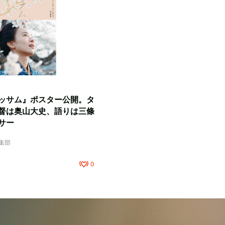
ッサム』ポスター公開。タ
督は奥山大史、語りは三條
サー
編集部
0