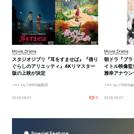
Movie,Drama
Movie,Drama
スタジオジブリ『耳をすませば』『借り
朝ドラ『ブラ
ぐらしのアリエッティ』4Kリマスター
イトル映像監
版の上映が決定
雅幸アナウン
by CINRA編集部
by CINRA
2026.08.07
0
2026.08.07
Special Feature