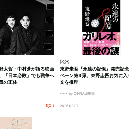
Book
野太賀・中村蒼が語る映画
東野圭吾『永遠の記憶』発売記念
。「日本必敗」でも戦争へ
ペーン第3弾。東野圭吾お気に入
気の正体
文を推理
by CINRA編集部
1
2026.08.07